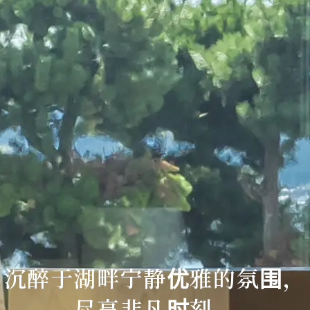
沉醉于湖畔宁静优雅的氛围，
尽享非凡时刻。