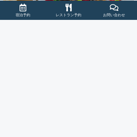
宿泊予約
レストラン予約
お問い合わせ
RESTAURANT AVANCIER
レストラン アヴァンシア
春夏秋冬季節によって旬の食材を取り入れた料理長の創
作料理の数々が並ぶバイキング。
ランチ
11:30〜14:00 (L.O. 13:30)
ディナー
17:00〜21:00 (L.O. 20:30)
詳細を見る