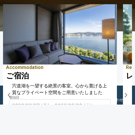
Accommodation
Res
ご宿泊
レ
宍道湖を一望する絶景の客室。心から寛げる上
質なプライベート空間をご用意いたしました
宿泊日
宿泊予約
レストラン予約
お問い合わせ
日程未定
検索